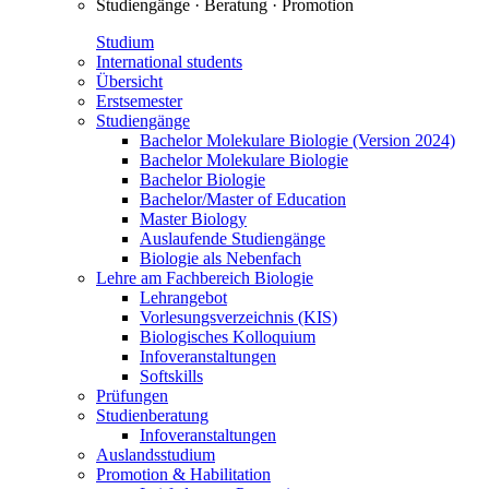
Studiengänge · Beratung · Promotion
Studium
International students
Übersicht
Erstsemester
Studiengänge
Bachelor Molekulare Biologie (Version 2024)
Bachelor Molekulare Biologie
Bachelor Biologie
Bachelor/Master of Education
Master Biology
Auslaufende Studiengänge
Biologie als Nebenfach
Lehre am Fachbereich Biologie
Lehrangebot
Vorlesungsverzeichnis (KIS)
Biologisches Kolloquium
Infoveranstaltungen
Softskills
Prüfungen
Studienberatung
Infoveranstaltungen
Auslandsstudium
Promotion & Habilitation