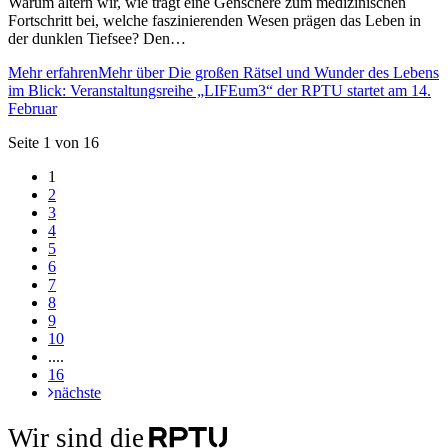
Warum altern wir, wie trägt eine Genschere zum medizinischen
Fortschritt bei, welche faszinierenden Wesen prägen das Leben in
der dunklen Tiefsee? Den…
Mehr erfahren
Mehr über Die großen Rätsel und Wunder des Lebens
im Blick: Veranstaltungsreihe „LIFEum3“ der RPTU startet am 14.
Februar
Seite 1 von 16
1
2
3
4
5
6
7
8
9
10
....
16
nächste
Wir sind die