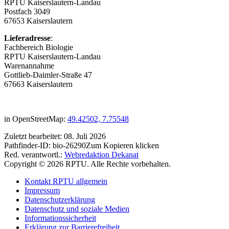
RPTU Kaiserslautern-Landau
Postfach 3049
67653 Kaiserslautern
Lieferadresse
:
Fachbereich Biologie
RPTU Kaiserslautern-Landau
Warenannahme
Gottlieb-Daimler-Straße 47
67663 Kaiserslautern
in OpenStreetMap:
49.42502, 7.75548
Zuletzt bearbeitet:
08. Juli 2026
Pathfinder-ID:
bio-26290
Zum Kopieren klicken
Red. verantwortl.:
Webredaktion Dekanat
Copyright © 2026 RPTU. Alle Rechte vorbehalten.
Kontakt RPTU allgemein
Impressum
Datenschutzerklärung
Datenschutz und soziale Medien
Informationssicherheit
Erklärung zur Barrierefreiheit