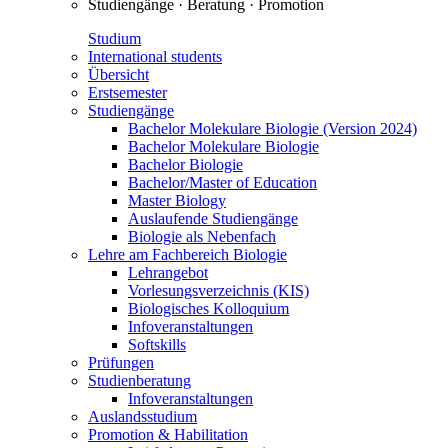
Studiengänge · Beratung · Promotion
Studium
International students
Übersicht
Erstsemester
Studiengänge
Bachelor Molekulare Biologie (Version 2024)
Bachelor Molekulare Biologie
Bachelor Biologie
Bachelor/Master of Education
Master Biology
Auslaufende Studiengänge
Biologie als Nebenfach
Lehre am Fachbereich Biologie
Lehrangebot
Vorlesungsverzeichnis (KIS)
Biologisches Kolloquium
Infoveranstaltungen
Softskills
Prüfungen
Studienberatung
Infoveranstaltungen
Auslandsstudium
Promotion & Habilitation