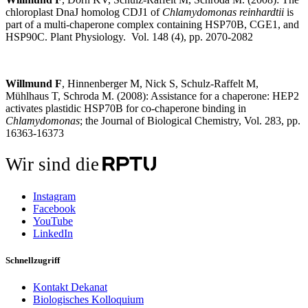
chloroplast DnaJ homolog CDJ1 of
Chlamydomonas reinhardtii
is
part of a multi-chaperone complex containing HSP70B, CGE1, and
HSP90C. Plant Physiology. Vol. 148 (4), pp. 2070-2082
Willmund F
, Hinnenberger M, Nick S, Schulz-Raffelt M,
Mühlhaus T, Schroda M. (2008): Assistance for a chaperone: HEP2
activates plastidic HSP70B for co-chaperone binding in
Chlamydomonas
; the Journal of Biological Chemistry, Vol. 283, pp.
16363-16373
Wir sind die
Instagram
Facebook
YouTube
LinkedIn
Schnellzugriff
Kontakt Dekanat
Biologisches Kolloquium