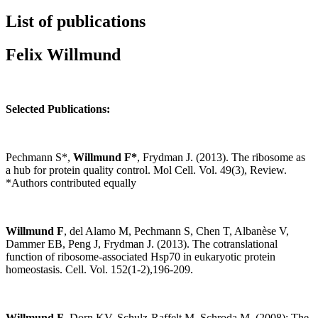
List of publications
Felix Willmund
Selected Publications:
Pechmann S*,
Willmund F*
, Frydman J. (2013). The ribosome as
a hub for protein quality control. Mol Cell. Vol. 49(3), Review.
*Authors contributed equally
Willmund F
, del Alamo M, Pechmann S, Chen T, Albanèse V,
Dammer EB, Peng J, Frydman J. (2013). The cotranslational
function of ribosome-associated Hsp70 in eukaryotic protein
homeostasis. Cell. Vol. 152(1-2),196-209.
Willmund F
, Dorn KV, Schulz-Raffelt M, Schroda M. (2008): The