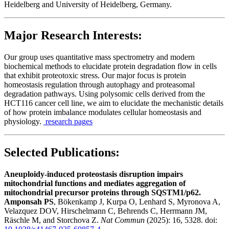
Heidelberg and University of Heidelberg, Germany.
Major Research Interests:
Our group uses quantitative mass spectrometry and modern
biochemical methods to elucidate protein degradation flow in cells
that exhibit proteotoxic stress. Our major focus is protein
homeostasis regulation through autophagy and proteasomal
degradation pathways. Using polysomic cells derived from the
HCT116 cancer cell line, we aim to elucidate the mechanistic details
of how protein imbalance modulates cellular homeostasis and
physiology.
research pages
Selected Publications:
Aneuploidy-induced proteostasis disruption impairs
mitochondrial functions and mediates aggregation of
mitochondrial precursor proteins through SQSTM1/p62.
Amponsah PS
, Bökenkamp J, Kurpa O, Lenhard S, Myronova A,
Velazquez DOV, Hirschelmann C, Behrends C, Herrmann JM,
Räschle M, and Storchova Z.
Nat Commun
(2025): 16, 5328. doi: