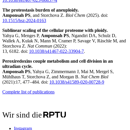
10.1038/s41467-025-60857-4
The proteostasis burden of aneuploidy.
Amponsah PS
, and Storchova Z.
Biol Chem
(2025). doi:
10.1515/hsz-2024-0163
Sublinear scaling of the cellular proteome with ploidy.
Yahya G, Menges P,
Amponsah PS
, Ngandiri DA, Schulz D,
Wallek A, Kulak N, Mann M, Cramer P, Savage V, Räschle M, and
Storchova Z.
Nat Commun
(2022):
13, 6182. doi:
10.1038/s41467-022-33904-7
.
Peroxiredoxins couple metabolism and cell division in an
ultradian cycle.
Amponsah PS
, Yahya G, Zimmermann J, Mai M, Mergel S,
Mühlhaus T, Storchova Z, and Morgan B.
Nat Chem Biol
(2021):17, 477–484. doi:
10.1038/s41589-020-00728-9
Complete list of publications
Wir sind die
Instagram