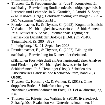
Thyssen, C., & Freudenmacher, E. (2024). Kompetent für
nachhaltige Entwicklung Studierende als multiperspektivisch
Lernende und Lehrende. In N. Graulich, J. Arnold, S. Sorge
& M. Kubsch (Hrsg.), Lehrkräftebildung von morgen (S. 45–
56). Waxmann Verlag GmbH.
Freudenmacher, E., & Thyssen, C. (2023). Kognition ist nicht
Verhalten – Nachhaltigkeitsbewusstsein von Schüler*innen,
In: S. Müller & S. Schaal, Internationale Tagung der
Fachsektion Didaktik der Biologie (FDdB) im VBIO,
Tagungsband, (S. 380 - 382)
Ludwigsburg, 18.–21. September 2023
Freudenmacher, E., & Thyssen, C
.
(2022). Bildung für
nachhaltige Entwicklung im Kontext der rheinland-
pfälzischen Forstwirtschaft als Ausgangspunkt einer Analyse
und Förderung des Nachhaltigkeitsbewusstseins bei
Schüler*innen. In S. Henninger (Hrsg.), Schriften des
Arbeitskreises Landeskunde Rheinland-Pfalz, Band 20, (S.
68-98).
Thyssen, C., Hornung G., & Wahlen, E. (2018): Ohne
doppelten Boden: Schülerforschung zu
Nachhaltigkeitsmaßnahmen im Forst, 13. LeLa-Jahrestagung,
Kiel
Thyssen, C., Klaeger, K., Wahlen, E. (2018): livefeedback-
Zeitaufgelöste Evaluation von Unterrichtssituationen, 14.