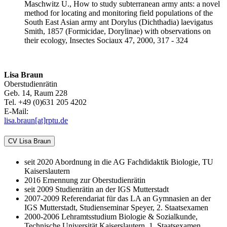
Maschwitz U., How to study subterranean army ants: a novel
method for locating and monitoring field populations of the
South East Asian army ant Dorylus (Dichthadia) laevigatus
Smith, 1857 (Formicidae, Dorylinae) with observations on
their ecology, Insectes Sociaux 47, 2000, 317 - 324
Lisa Braun
Oberstudienrätin
Geb. 14, Raum 228
Tel. +49 (0)631 205 4202
E-Mail:
lisa.braun[at]rptu.de
CV Lisa Braun
seit 2020 Abordnung in die AG Fachdidaktik Biologie, TU
Kaiserslautern
2016 Ernennung zur Oberstudienrätin
seit 2009 Studienrätin an der IGS Mutterstadt
2007-2009 Referendariat für das LA an Gymnasien an der
IGS Mutterstadt, Studienseminar Speyer, 2. Staatsexamen
2000-2006 Lehramtsstudium Biologie & Sozialkunde,
Technische Universität Kaiserslautern, 1. Staatsexamen