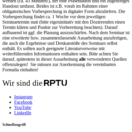
werden (ca. 45 Minuten!), der eine Präsentation und ein zugehöriges
Handout umfasst. Beides ist z.B. vorab im Rahmen einer
obligatorischen Vorbesprechung in digitaler Form abzuliefern. Die
Vorbesprechung findet ca. 1 Woche vor dem jeweiligen
Seminartermin statt (bitte eigeninitiativ mit den Dozierenden einen
Termin klären und Punkte zur Vorbereitung beachten). Darauf
aufbauend ist ggf. die Planung auszuschärfen. Nach dem Seminar ist
eine erweiterte bzw. zusammenfassende Ausarbeitung anzufertigen,
die auch die Ergebnisse und Denkanstöße des Seminars selbst
enthält. Es sollten auch geeignete Literaturverweise mit
weiterführenden Informationen enthalten sein. Bitte achten Sie
darauf, spätestens in dieser Ausarbeitung
alle
verwendeten Quellen
offenzulegen! Sie müssen zur Anerkennung die vereinbarten
Formalia einhalten!
Wir sind die
Instagram
Facebook
YouTube
LinkedIn
Schnellzugriff