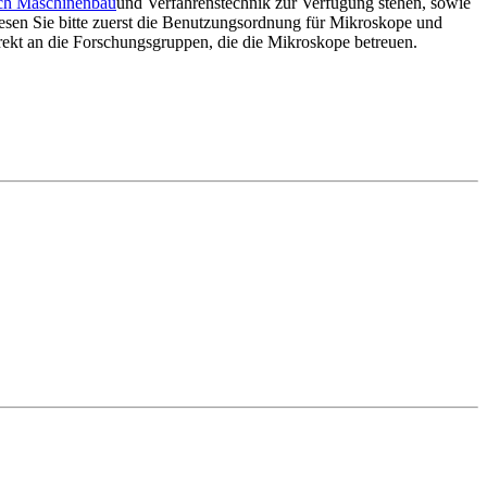
ch Maschinenbau
und Verfahrenstechnik zur Verfügung stehen, sowie
esen Sie bitte zuerst die Benutzungsordnung für Mikroskope und
rekt an die Forschungsgruppen, die die Mikroskope betreuen.