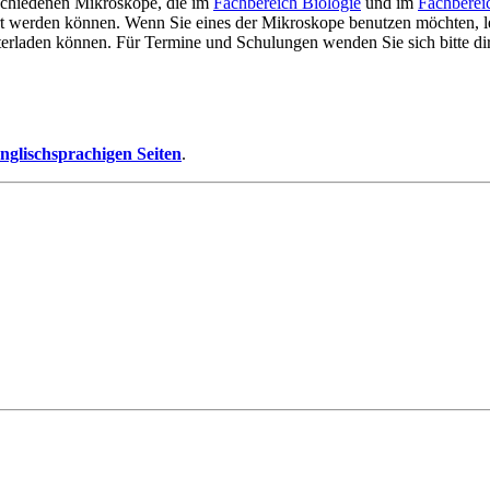
rschiedenen Mikroskope, die im
Fachbereich Biologie
und im
Fachberei
rt werden können. Wenn Sie eines der Mikroskope benutzen möchten, l
terladen können. Für Termine und Schulungen wenden Sie sich bitte di
nglischsprachigen Seiten
.