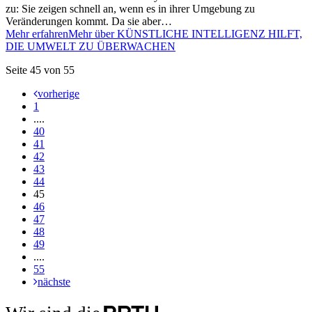
zu: Sie zeigen schnell an, wenn es in ihrer Umgebung zu
Veränderungen kommt. Da sie aber…
Mehr erfahren
Mehr über KÜNSTLICHE INTELLIGENZ HILFT,
DIE UMWELT ZU ÜBERWACHEN
Seite 45 von 55
vorherige
1
....
40
41
42
43
44
45
46
47
48
49
....
55
nächste