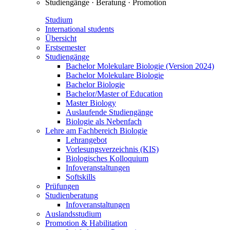
Studiengänge · Beratung · Promotion
Studium
International students
Übersicht
Erstsemester
Studiengänge
Bachelor Molekulare Biologie (Version 2024)
Bachelor Molekulare Biologie
Bachelor Biologie
Bachelor/Master of Education
Master Biology
Auslaufende Studiengänge
Biologie als Nebenfach
Lehre am Fachbereich Biologie
Lehrangebot
Vorlesungsverzeichnis (KIS)
Biologisches Kolloquium
Infoveranstaltungen
Softskills
Prüfungen
Studienberatung
Infoveranstaltungen
Auslandsstudium
Promotion & Habilitation