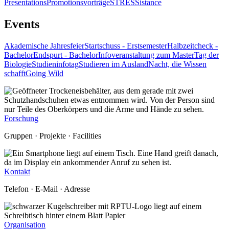
Presentations
Promotionsvorträge
STRESSistance
Events
Akademische Jahresfeier
Startschuss - Erstsemester
Halbzeitcheck -
Bachelor
Endspurt - Bachelor
Infoveranstaltung zum Master
Tag der
Biologie
Studieninfotag
Studieren im Ausland
Nacht, die Wissen
schafft
Going Wild
Forschung
Gruppen · Projekte · Facilities
Kontakt
Telefon · E-Mail · Adresse
Organisation