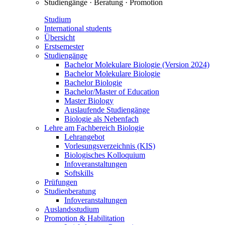
Studiengänge · Beratung · Promotion
Studium
International students
Übersicht
Erstsemester
Studiengänge
Bachelor Molekulare Biologie (Version 2024)
Bachelor Molekulare Biologie
Bachelor Biologie
Bachelor/Master of Education
Master Biology
Auslaufende Studiengänge
Biologie als Nebenfach
Lehre am Fachbereich Biologie
Lehrangebot
Vorlesungsverzeichnis (KIS)
Biologisches Kolloquium
Infoveranstaltungen
Softskills
Prüfungen
Studienberatung
Infoveranstaltungen
Auslandsstudium
Promotion & Habilitation