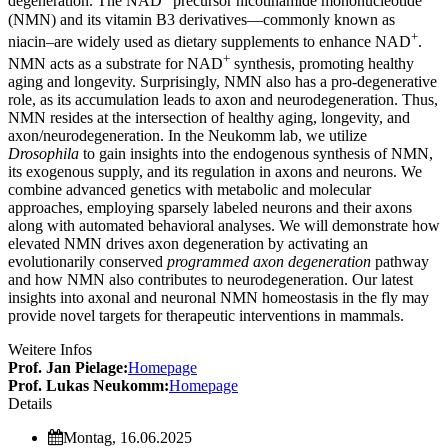
degeneration. The NAD
precursor nicotinamide mononucleotide
(NMN) and its vitamin B3 derivatives—commonly known as
+
niacin–are widely used as dietary supplements to enhance NAD
.
+
NMN acts as a substrate for NAD
synthesis, promoting healthy
aging and longevity. Surprisingly, NMN also has a pro-degenerative
role, as its accumulation leads to axon and neurodegeneration. Thus,
NMN resides at the intersection of healthy aging, longevity, and
axon/neurodegeneration. In the Neukomm lab, we utilize
Drosophila
to gain insights into the endogenous synthesis of NMN,
its exogenous supply, and its regulation in axons and neurons. We
combine advanced genetics with metabolic and molecular
approaches, employing sparsely labeled neurons and their axons
along with automated behavioral analyses. We will demonstrate how
elevated NMN drives axon degeneration by activating an
evolutionarily conserved
programmed axon degeneration
pathway
and how NMN also contributes to neurodegeneration. Our latest
insights into axonal and neuronal NMN homeostasis in the fly may
provide novel targets for therapeutic interventions in mammals.
Weitere Infos
Prof. Jan Pielage:
Homepage
Prof. Lukas Neukomm:
Homepage
Details
Montag, 16.06.2025